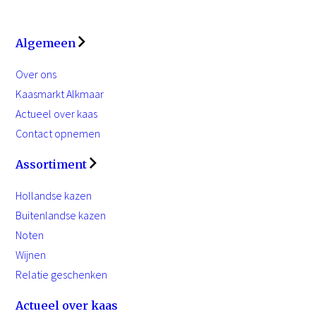
Algemeen
Over ons
Kaasmarkt Alkmaar
Over ons
Assortiment
Actueel over kaas
Contact opnemen
Relatiegeschenken
Hollandse kazen
Buitenlandse kazen
Assortiment
Vers gebrande noten
Wijnen
Levering aan horeca
Hollandse kazen
Kaasmarkt
Buitenlandse kazen
Alkmaar
Actueel over kaas
Noten
Impressie van onze
Wijnen
winkel
Relatie geschenken
Openingstijden
Actueel over kaas